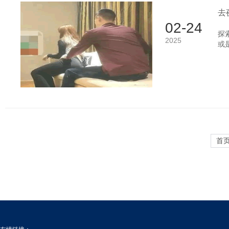
去
02-24
探
2025
或
传
工
呢
容
首