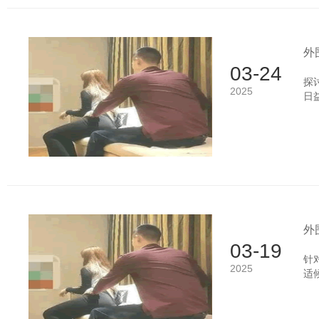
外
03-24
探
2025
日
些
术
什
常
外
03-19
针
2025
适
业
围
了