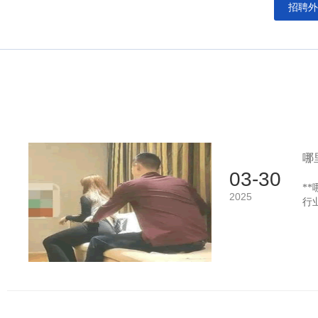
招聘外
哪
03-30
*
2025
行
的
和
线
一