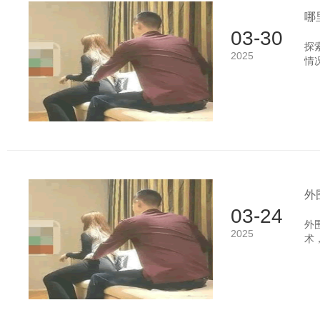
哪
03-30
探
2025
情
要
平
行
因
外
03-24
外
2025
术
以
通
的
不