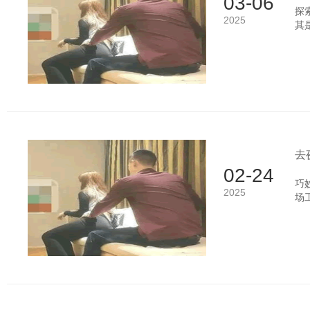
03-06
探
2025
其
念
而
高
人
去
02-24
巧
2025
场
的
现
男
而