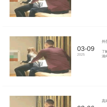
可
一
平
明
外
03-09
了
2025
涌
机
接
家
等
高